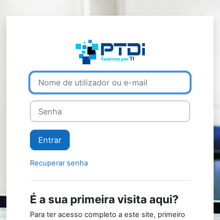
Ir para o conteúdo principal
Entrar em PTDI 
Ir para criar nova conta
Nome de utilizador ou e-mail
Senha
Entrar
Recuperar senha
É a sua primeira visita aqui?
Para ter acesso completo a este site, primeiro