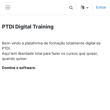
Ir para o conteúdo principal
Entrar
Alternar a entrada da p
Painel lateral
PTDI Digital Training
Bem-vindo à plataforma de formação totalmente digital da
PTDI.
Aqui tem liberdade total para fazer os cursos que quiser,
quando quiser.
Domine o software.